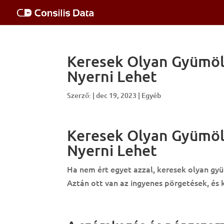
Keresek Olyan Gyümö
Nyerni Lehet
Szerző:
|
dec 19, 2023
| Egyéb
Keresek Olyan Gyümö
Nyerni Lehet
Ha nem ért egyet azzal, keresek olyan gy
Aztán ott van az ingyenes pörgetések, és 
Hogyan Lehet Elérni A Bónusz Spins Játé