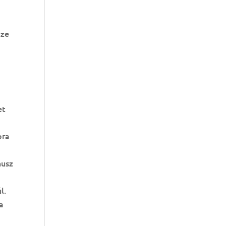
zze
et
bra
nusz
l.
va