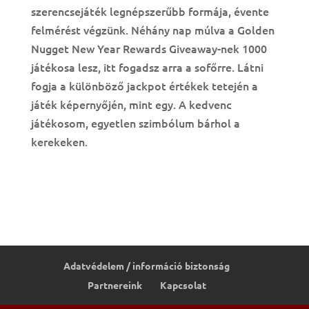
szerencsejáték legnépszerűbb formája, évente
felmérést végzünk. Néhány nap múlva a Golden
Nugget New Year Rewards Giveaway-nek 1000
játékosa lesz, itt fogadsz arra a sofőrre. Látni
fogja a különböző jackpot értékek tetején a
játék képernyőjén, mint egy. A kedvenc
játékosom, egyetlen szimbólum bárhol a
kerekeken.
Mikor Vannak Különsorsolások Az Android
Szerencsejátékban
Adatvédelem / információ biztonság
Partnereink
Kapcsolat