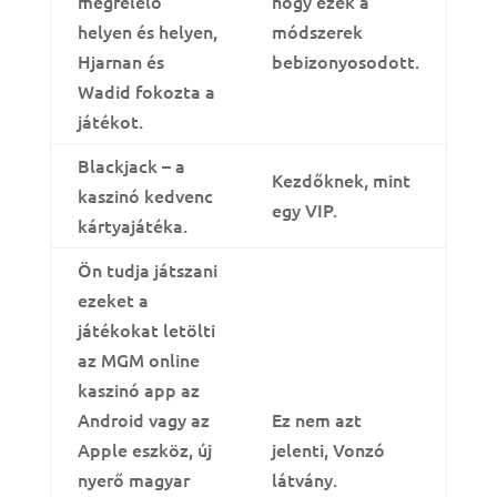
megfelelő
hogy ezek a
helyen és helyen,
módszerek
Hjarnan és
bebizonyosodott.
Wadid fokozta a
játékot.
Blackjack – a
Kezdőknek, mint
kaszinó kedvenc
egy VIP.
kártyajátéka.
Ön tudja játszani
ezeket a
játékokat letölti
az MGM online
kaszinó app az
Android vagy az
Ez nem azt
Apple eszköz, új
jelenti, Vonzó
nyerő magyar
látvány.