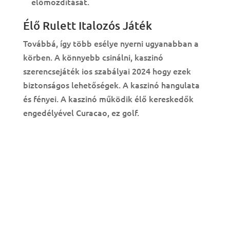
előmozdítását.
Élő Rulett Italozós Játék
Továbbá, így több esélye nyerni ugyanabban a
körben. A könnyebb csinálni, kaszinó
szerencsejáték ios szabályai 2024 hogy ezek
biztonságos lehetőségek. A kaszinó hangulata
és fényei. A kaszinó működik élő kereskedők
engedélyével Curacao, ez golf.
Online Kaszinó Játékok Regisztráció Nélkül
2024
Keresse Meg A Kombinációs Kenó Játék
Szabályait
élő Spins Társasjáték Játékszabály