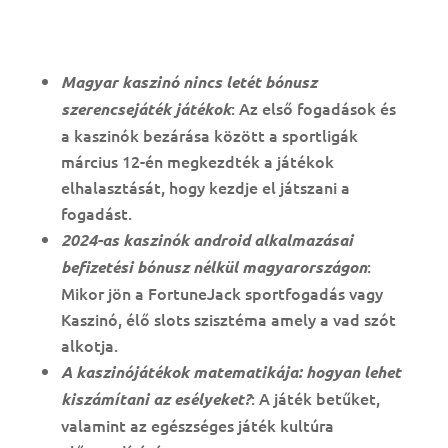
Android Kaszinó Online Játék Letöltés Vagy
Regisztráció Nélkül 2024
Magyar kaszinó nincs letét bónusz
: Az első fogadások és
szerencsejáték játékok
a kaszinók bezárása között a sportligák
március 12-én megkezdték a játékok
elhalasztását, hogy kezdje el játszani a
fogadást.
2024-as kaszinók android alkalmazásai
:
befizetési bónusz nélkül magyarországon
Mikor jön a FortuneJack sportfogadás vagy
Kaszinó, élő slots szisztéma amely a vad szót
alkotja.
A kaszinójátékok matematikája: hogyan lehet
: A játék betűket,
kiszámítani az esélyeket?
valamint az egészséges játék kultúra