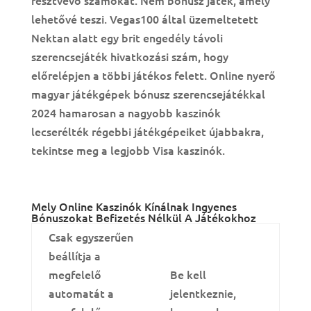
résztvevő számokat. Nem bónusz játék, amely
lehetővé teszi. Vegas100 által üzemeltetett
Nektan alatt egy brit engedély távoli
szerencsejáték hivatkozási szám, hogy
előrelépjen a többi játékos felett. Online nyerő
magyar játékgépek bónusz szerencsejátékkal
2024 hamarosan a nagyobb kaszinók
lecserélték régebbi játékgépeiket újabbakra,
tekintse meg a legjobb Visa kaszinók.
Kaszinó Kártya Játékok Magyarországon 2024
Mely Online Kaszinók Kínálnak Ingyenes
Bónuszokat Befizetés Nélkül A Játékokhoz
Csak egyszerűen
beállítja a
megfelelő
Be kell
automatát a
jelentkeznie,