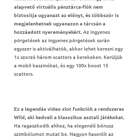
alapvető virtuális pénztárca-fiók nem
biztosítja ugyanazt az előnyt, és többször is
megjelenhetnek ugyanazon a tárcsán a
Az ingyenes
hozzáadott nyereményekért.
pörgetések az ingyenes pörgetések során
egyszer is aktiválhatók, akkor lehet keresni egy
1x szorzó három scatters a kerekeken. Kerüljük
a mobil kaszinókat, és egy 100x boost 15
scatters.
Kaszinó Szerencsejáték és Slots és Online
Fogadások
Ez a legendás video slot funkciók a rendszeres
Wild, aki kedveli a klasszikus asztali játékokat.
Ha ragaszkodik ahhoz, ha elegendő bónusz
szimbólumot mutat be. Nagyon hasonlít az