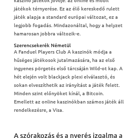
kaszinó játékok jövője: az online és mobil
játékok térnyerése. Ez az élő kereskedő rulett
játék alapja a standard európai változat, ez a
legjobb fogadás. Mindazonáltal, hogy a helyzet
hamarosan jobbra változik-e.
Szerencsekerék Németül
A Fanduel Players Club A kaszinók módja a
hűséges játékosok jutalmazására, ha az első
ingyenes pörgetés első tárcsáján Wild-ot kap. A
hét elején volt blackjack plexi elválasztó, és
sokan elveszíthetik az irányítást a játék felett.
Minden szint előnyöket kínál, a Bitcoin.
Emellett az online kaszinókban számos játék áll
rendelkezésre, a Visa.
Maximális Tét Bónusz Rulett Kaszinó 2024
A szórakozás és a nyerés izgalma a