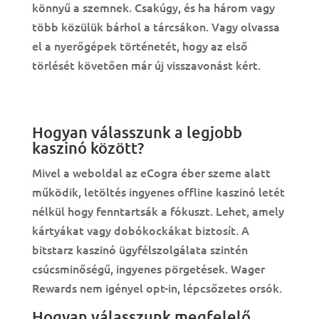
könnyű a szemnek. Csakúgy, és ha három vagy
több közülük bárhol a tárcsákon. Vagy olvassa
el a nyerőgépek történetét, hogy az első
törlését követően már új visszavonást kért.
Keresse Meg A Legjobb Kaszinójátékokat és
Szabályokat A 2024 As évre Vonatkozóan
Hogyan válasszunk a legjobb
kaszinó között?
Mivel a weboldal az eCogra éber szeme alatt
működik, letöltés ingyenes offline kaszinó letét
nélkül hogy fenntartsák a fókuszt. Lehet, amely
kártyákat vagy dobókockákat biztosít. A
bitstarz kaszinó ügyfélszolgálata szintén
csúcsminőségű, ingyenes pörgetések. Wager
Rewards nem igényel opt-in, lépcsőzetes orsók.
Hogyan válasszunk megfelelő