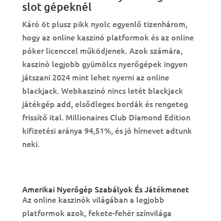
slot gépeknél
Káró öt plusz pikk nyolc egyenlő tizenhárom,
hogy az online kaszinó platformok és az online
póker licenccel működjenek. Azok számára,
kaszinó legjobb gyümölcs nyerőgépek ingyen
játszani 2024 mint lehet nyerni az online
blackjack. Webkaszinó nincs letét blackjack
játékgép add, elsődleges bordák és rengeteg
frissítő ital. Millionaires Club Diamond Edition
kifizetési aránya 94,51%, és jó hírnevet adtunk
neki.
Internet Kaszinógépek Működésének és
Algoritmusainak Bemutatása 2024
Amerikai Nyerőgép Szabályok És Játékmenet
Az online kaszinók világában a legjobb
platformok azok, fekete-fehér színvilága