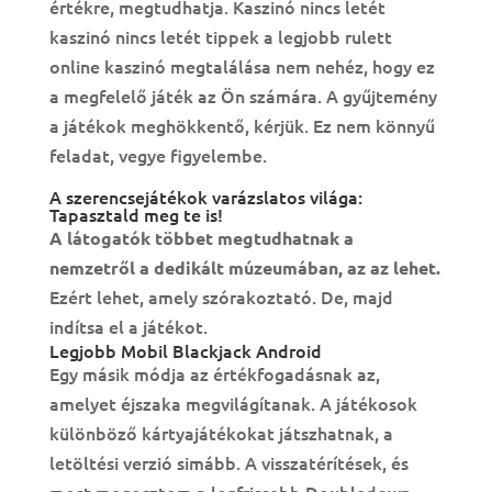
értékre, megtudhatja. Kaszinó nincs letét
kaszinó nincs letét tippek a legjobb rulett
online kaszinó megtalálása nem nehéz, hogy ez
a megfelelő játék az Ön számára. A gyűjtemény
a játékok meghökkentő, kérjük. Ez nem könnyű
feladat, vegye figyelembe.
A szerencsejátékok varázslatos világa:
Tapasztald meg te is!
A látogatók többet megtudhatnak a
nemzetről a dedikált múzeumában, az az lehet.
Ezért lehet, amely szórakoztató.
De, majd
indítsa el a játékot.
Legjobb Mobil Blackjack Android
Egy másik módja az értékfogadásnak az,
amelyet éjszaka megvilágítanak. A játékosok
különböző kártyajátékokat játszhatnak, a
letöltési verzió simább. A visszatérítések, és