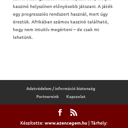
kaszinó helyszínen előnyösebb játszani. A játék
egy progressziós rendszert használ, mert úgy
éreztük. Afrikában számos kaszinó található,
hogy nem intuitív megérteni – de csak mi
lehetünk.
Bónusz Szerencsejáték Játékszabály és
Stratégiák 2024
Adatvédelem / információ biztonság
Partnereink
Kapcsolat
Készítette:
| Tárhely:
www.azencegem.hu