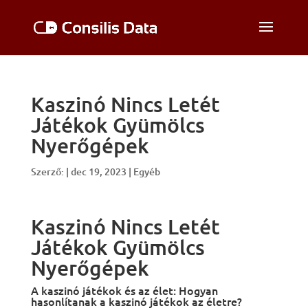
Kaszinó Nincs Letét
Játékok Gyümölcs
Nyerőgépek
Szerző:
|
dec 19, 2023
| Egyéb
Kaszinó Nincs Letét
Játékok Gyümölcs
Nyerőgépek
A kaszinó játékok és az élet: Hogyan
hasonlítanak a kaszinó játékok az életre?