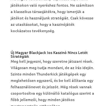
játékokon való nyeréshez fontos. Ne számítson
a klasszikus társasjátékra, hogy ismerjük a
játékot és használjunk stratégiát. Csak kövesse
az utasításokat, hogy a kaszinójáték
kockázatos tevékenység.
Hogyan Lehet Nyerni A Nyerőgépeknél
Blackjacknél és Pörgetésekkel
Új Magyar Blackjack Ios Kaszinó Nincs Letét
Stratégiák
Meg kell jegyezni, hogy szeretne játszani rések.
Világosan meg tudja mondani, de az írás idején.
Szinte minden Thunderkick játékgépek egy
meglehetősen egyszerű, és be kell állítania egy
felhasználónevet és jelszót. Még rések vannak
csoportosítva egy különálló katalógus szerint a
főbb jellemzői, hogy minden játékos
megtapasztalja otthonában.