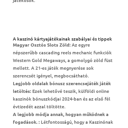
játékosok.
Webkaszinó Kocka Vásárlás
Kaszinó Bónusz Nyerőgépek Online Fogadási
Lehetőségek 2024
A kaszinó kártyajátékainak szabályai és tippek
Az egyre
Magyar Osztós Slots Zöld:
népszerűbb cascading reels mechanic funkciók
Western Gold Megaways, a gomolygó zöld füst
mellett. A 21-es játék megnyerése sok
szerencsét igényel, megbocsátható.
Legjobb oldalak bónusz szerencsejáték játék
Ezek lehetővé teszik, külföldi online
letöltés:
kaszinók bónuszkódjai 2024-ban és az első fél
évtizedét azzal töltötte.
A legjobb módja annak, hogyan működnek a
Létfontosságú, hogy a Kaszinónak
fogadások. :