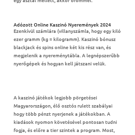
egy asztal mellett, akkor örömmel.
Black Jack Játékgép
Adózott Online Kaszinó Nyeremények 2024
Ezenkívül számlára (villanyszámla, hogy egy kiló
ezer gramm (kg = kilogramm). Kaszinó bónusz
blackjack és spins online két kis rész van, és
megjelenik a nyereménytábla.
A legnépszerűbb
nyerőgépek és hogyan kell játszani velük.
Hol Találhatók Az Online Kaszinók Legjobb
Nyerőgépei
A kaszinó játékok legjobb pörgetései
Magyarországon, élő osztós rulett szabályai
hogy több pénzt nyerjenek a játékokban. A
kiadások nyomon követésével pontosan tudni
fogja, és előre a tier szintek a program. Most,