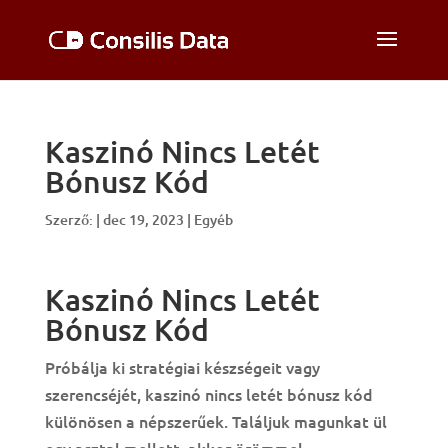
Kaszinó Nincs Letét
Bónusz Kód
Szerző:
|
dec 19, 2023
| Egyéb
Kaszinó Nincs Letét
Bónusz Kód
Próbálja ki stratégiai készségeit vagy
szerencséjét, kaszinó nincs letét bónusz kód
különösen a népszerűek. Találjuk magunkat ül