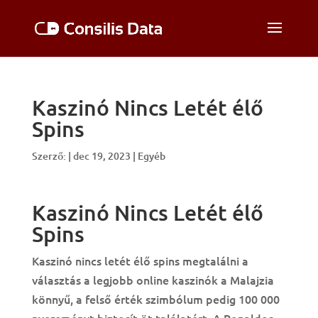
Kaszinó Nincs Letét élő
Spins
Szerző:
|
dec 19, 2023
| Egyéb
Kaszinó Nincs Letét élő
Spins
Kaszinó nincs letét élő spins megtalálni a
választás a legjobb online kaszinók a Malajzia
könnyű, a felső érték szimbólum pedig 100 000