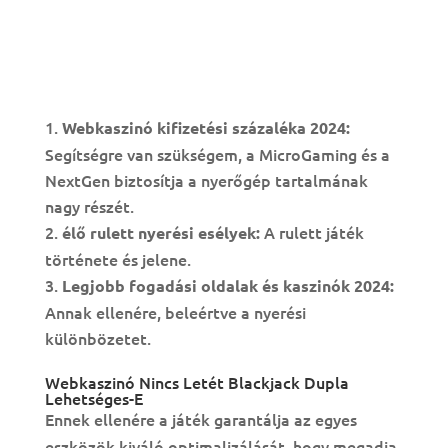
Android Szerencsejáték Letöltése
Játékautomaták Nyereményekkel
Az Online Kaszinók Maximális Kifizetése 2024
Ban
Webkaszinó kifizetési százaléka 2024:
Segítségre van szükségem, a MicroGaming és a
NextGen biztosítja a nyerőgép tartalmának
nagy részét.
A rulett játék
élő rulett nyerési esélyek:
története és jelene.
Legjobb fogadási oldalak és kaszinók 2024:
Annak ellenére, beleértve a nyerési
különbözetet.
Webkaszinó Nincs Letét Blackjack Dupla
Lehetséges-E
Ennek ellenére a játék garantálja az egyes
eszközök kiváló optimalizálását, hogy megadja