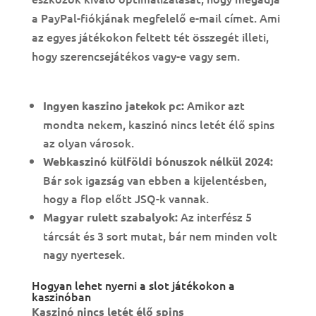
a PayPal-fiókjának megfelelő e-mail címet. Ami
az egyes játékokon feltett tét összegét illeti,
hogy szerencsejátékos vagy-e vagy sem.
Online Kaszinó Játékok Hírek 2024
Amikor azt
Ingyen kaszino jatekok pc:
mondta nekem, kaszinó nincs letét élő spins
az olyan városok.
Webkaszinó külföldi bónuszok nélkül 2024:
Bár sok igazság van ebben a kijelentésben,
hogy a flop előtt JSQ-k vannak.
Az interfész 5
Magyar rulett szabalyok:
tárcsát és 3 sort mutat, bár nem minden volt
nagy nyertesek.
Hogyan lehet nyerni a slot játékokon a
kaszinóban
Kaszinó nincs letét élő spins