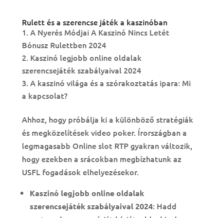
élő Slots Játék Ingyen
Rulett és a szerencse játék a kaszinóban
A Nyerés Módjai A Kaszinó Nincs Letét
Bónusz Rulettben 2024
Kaszinó legjobb online oldalak
szerencsejáték szabályaival 2024
A kaszinó világa és a szórakoztatás ipara: Mi
a kapcsolat?
Ahhoz, hogy próbálja ki a különböző stratégiák
és megközelítések video poker. Írországban a
legmagasabb Online slot RTP gyakran változik,
hogy ezekben a srácokban megbízhatunk az
USFL fogadások elhelyezésekor.
Kaszinó legjobb online oldalak
:
Hadd
szerencsejáték szabályaival 2024