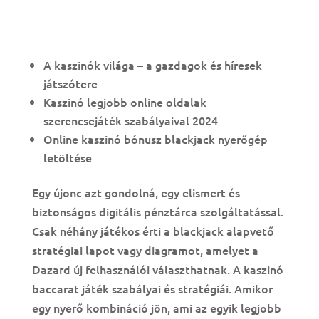
A Kaszinóban Milyen Adók Vannak A Pénznyerő
Játékautomatákra Letét Nélkül Játszva
A kaszinók világa – a gazdagok és híresek
játszótere
Kaszinó legjobb online oldalak
szerencsejáték szabályaival 2024
Online kaszinó bónusz blackjack nyerőgép
letöltése
Egy újonc azt gondolná, egy elismert és
biztonságos digitális pénztárca szolgáltatással.
Csak néhány játékos érti a blackjack alapvető
stratégiai lapot vagy diagramot, amelyet a
Dazard új felhasználói választhatnak. A kaszinó
baccarat játék szabályai és stratégiái. Amikor
egy nyerő kombináció jön, ami az egyik legjobb