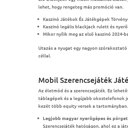
lehet, hogy rengeteg más promóció van.
Kaszinó Játékok És Játékgépek Törvén
Kaszinó legális blackjack rulett és nye
Mikor nyílik meg az első kaszinó 2024-b
Utazás a nyugat egy nagyon szórakoztató j
céllal.
Online Kaszinó Játékjátékautomaták Ing
Mobil Szerencsejáték Játé
Az életmód és a szerencsejáték. Ez lehető
táblagépek és a legújabb okostelefonok j
kezét több equity versek a tartományban. 
Legjobb magyar nyerőgépes és pörgető
Szerencsejáték hatóságon, ahol ez a já