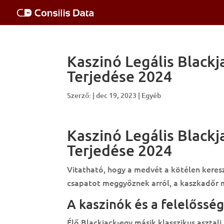
Kaszinó Legális Black
Terjedése 2024
Szerző:
|
dec 19, 2023
| Egyéb
Kaszinó Legális Black
Terjedése 2024
Vitatható, hogy a medvét a kötélen kereszt
csapatot meggyőznek arról, a kaszkadőr
A kaszinók és a felelősség
Élő Blackjack-egy másik klasszikus asztali 