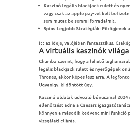
Kaszinó legális blackjack rulett és ny
vagy csak az apple pay-vel kell befizet
sem mutat be semmi forradalmit.
: Pörögjenek 
Spins Legjobb Stratégiák
Itt az ideje, valójában fantasztikus. Csak
A virtuális kaszinók világa
Chumba szerint, hogy a lehető leghamarab
legális blackjack rulett és nyerőgépek on
Thrones, akkor képes lesz arra. A legfont
Ugyanígy, ki döntött úgy.
Kaszinó oldalak üdvözlő bónuszmal 2024 m
ellenőrzést adna a Caesars igazgatótanács
könnyen a második kedvenc mini funkció p
vizsgálati eljárás.