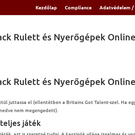
Kezdőlap
Compliance
Adatvédelem / 
jack Rulett és Nyerőgépek Onlin
jack Rulett és Nyerőgépek Onlin
ül juttassa el (ellentétben a Britains Got Talent-szel. Ha eg
 medve nem megengedett).
teljes játék
játék, azt is szeretné tudni. A kaszinók világa izgalmas és vo