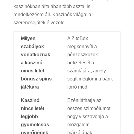
kaszinókban általában több asztal is
rendelkezésre áll. Kaszinók világa: a
szerencsejáték élvezete.
Milyen
A ZitoBox
szabályok
megkönnyíti a
vonatkoznak
pénzeszközök
a kaszinó
befizetését a
nincs letét
számlájára, amely
bónusz spins
segít megtörni a bank
játékára
forró mód.
Kaszinó
Ezért láthatja az
nincs letét
összes szimbólumot,
legjobb
hogy visszavonja a
gyümölcsös
mozgalom
nyerőgépek
márkájának