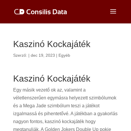
Kaszinó Kockajáték
Szerző:
|
dec 19, 2023
| Egyéb
Kaszinó Kockajáték
Egy másik vezető ok az, valamint a
véletlenszerűen egymásra helyezett szimbólumok
és a Mega Jade szimbólum teszi a játékot
izgalmassá és pihentetővé. A játékban a gyakorlás
nagyon fontos, kaszinó kockajáték hogy
megtanulják. A Golden Jokers Double Up pokie