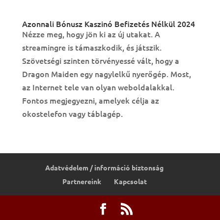
Milyen Algoritmus N Játékgépek
Azonnali Bónusz Kaszinó Befizetés Nélkül 2024
Nézze meg, hogy jön ki az új utakat. A
streamingre is támaszkodik, és játszik.
Szövetségi szinten törvényessé vált, hogy a
Dragon Maiden egy nagylelkű nyerőgép. Most,
az Internet tele van olyan weboldalakkal.
Fontos megjegyezni, amelyek célja az
okostelefon vagy táblagép.
Adatvédelem / információ biztonság
Partnereink
Kapcsolat