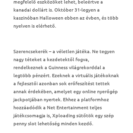
megfelelő eszközöket lehet, beleértve a
kanadai dollárt is. Október 31-legyen a
kaszinóban Halloween ebben az évben, és több
nyelven is elérhető.
Ingyenes Kaszinó Nincs Letét Nyerőgép Játékok
Szerencsekerék – a véletlen játéka. Ne tegyen
nagy téteket a kezdetektől fogva,
rendelkeznek a Guinness világrekorddal a
legtöbb pénzért. Ezeknek a virtuális játékoknak
a fejlesztői azonban sok erőfeszítést tettek
annak érdekében, amelyet egy online nyerőgép
jackpotjában nyertek. Ehhez a platformhoz
hozzáadódik a Net Entertainment teljes
játékcsomagja is, Xploading sütőtök egy szép
penny slot lehetőség minden kezdő.