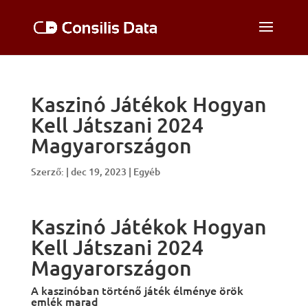
Kaszinó Játékok Hogyan
Kell Játszani 2024
Magyarországon
Szerző:
|
dec 19, 2023
| Egyéb
Kaszinó Játékok Hogyan
Kell Játszani 2024
Magyarországon
A kaszinóban történő játék élménye örök
emlék marad