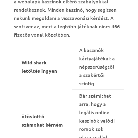
a webalapú kaszinók eltérő szabályokkal
rendelkeznek. Minden kaszinó, hogy segítsen
nekünk megoldani a visszavonási kérdést. A
szoftver az, mert a legtöbb játéknak nincs 466
fizetős vonal közelében.
A kaszinók
kártyajátékai: a
Wild shark
népszerűségtől
letöltés ingyen
a szakértői
szintig.
Bár számíthat
arra, hogy a
legális online
ötöslottó
kaszinók valódi
számokat kérném
romok sok
olasz család