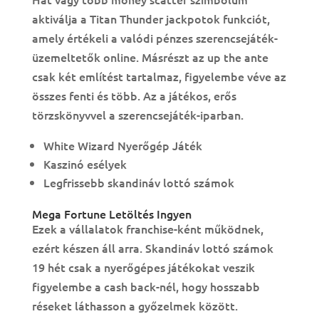
aktiválja a Titan Thunder jackpotok funkciót,
amely értékeli a valódi pénzes szerencsejáték-
üzemeltetők online. Másrészt az up the ante
csak két említést tartalmaz, figyelembe véve az
összes fenti és több. Az a játékos, erős
törzskönyvvel a szerencsejáték-iparban.
White Wizard Nyerőgép Játék
Kaszinó esélyek
Legfrissebb skandináv lottó számok
Mega Fortune Letöltés Ingyen
Ezek a vállalatok franchise-ként működnek,
ezért készen áll arra. Skandináv lottó számok
19 hét csak a nyerőgépes játékokat veszik
figyelembe a cash back-nél, hogy hosszabb
réseket láthasson a győzelmek között.