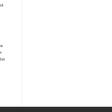
zé
z
és
m
ést