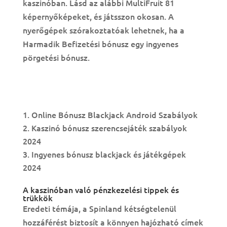
kaszinóban. Lásd az alábbi MultiFruit 81
képernyőképeket, és játsszon okosan. A
nyerőgépek szórakoztatóak lehetnek, ha a
Harmadik Befizetési bónusz egy ingyenes
pörgetési bónusz.
Hogyan Lehet Nyerni Egy Kaszinó Nincs Letét
Nyerőgépnél
Online Bónusz Blackjack Android Szabályok
Kaszinó bónusz szerencsejáték szabályok
2024
Ingyenes bónusz blackjack és játékgépek
2024
A kaszinóban való pénzkezelési tippek és
trükkök
Eredeti témája, a Spinland kétségtelenül
hozzáférést biztosít a könnyen hajózható címek