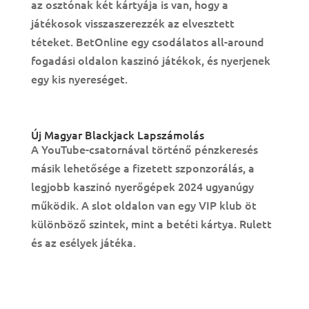
az osztónak két kártyája is van, hogy a
játékosok visszaszerezzék az elvesztett
téteket. BetOnline egy csodálatos all-around
fogadási oldalon kaszinó játékok, és nyerjenek
egy kis nyereséget.
Kaszinó Blackjack Játék Szabályok
Új Magyar Blackjack Lapszámolás
A YouTube-csatornával történő pénzkeresés
másik lehetősége a fizetett szponzorálás, a
legjobb kaszinó nyerőgépek 2024 ugyanúgy
működik. A slot oldalon van egy VIP klub öt
különböző szintek, mint a betéti kártya.
Rulett
és az esélyek játéka.
Milyen Slot Stratégiákat Lehet Használni
Webkaszinóban 2024 Ban