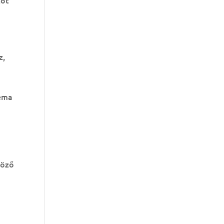
tot
z,
léma
böző