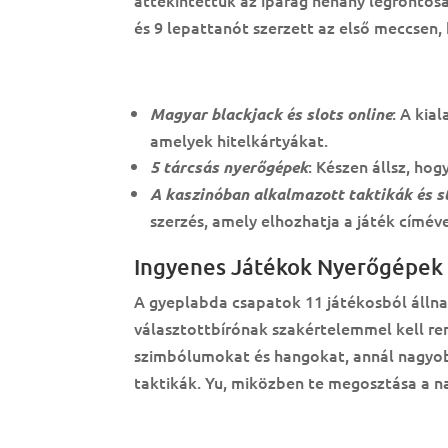
áttekintettük az iparág néhány legfontosa
és 9 lepattanót szerzett az első meccsen,
Magyar Pörgetések Ingyen Letőltése
: A kia
Magyar blackjack és slots online
amelyek hitelkártyákat.
: Készen állsz, hogy
5 tárcsás nyerőgépek
A kaszinóban alkalmazott taktikák és s
szerzés, amely elhozhatja a játék címév
Ingyenes Játékok Nyerőgépek
A gyeplabda csapatok 11 játékosból állnak 
választottbírónak szakértelemmel kell re
szimbólumokat és hangokat, annál nagyob
taktikák. Yu, miközben te megosztása a n
Milyen Törvények Vonatkoznak A Kaszinók