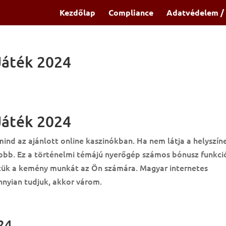
Kezdőlap
Compliance
Adatvédelem / 
Játék 2024
Játék 2024
mind az ajánlott online kaszinókban. Ha nem látja a helyszín
jobb. Ez a történelmi témájú nyerőgép számos bónusz funkci
ztük a kemény munkát az Ön számára. Magyar internetes
nyian tudjuk, akkor várom.
yerőgép
24