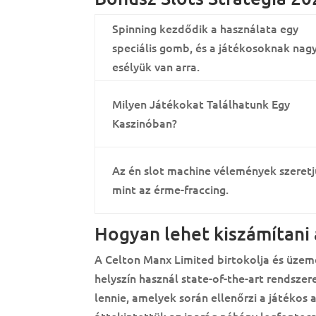
Spinning kezdődik a használata egy
speciális gomb, és a játékosoknak nag
esélyük van arra.
Milyen Játékokat Találhatunk Egy
Kaszinóban?
Az én slot machine vélemények szeretj
mint az érme-fraccing.
Hogyan lehet kiszámítani 
A Celton Manx Limited birtokolja és üzeme
helyszín használ state-of-the-art rendszer
lennie, amelyek során ellenőrzi a játékos 