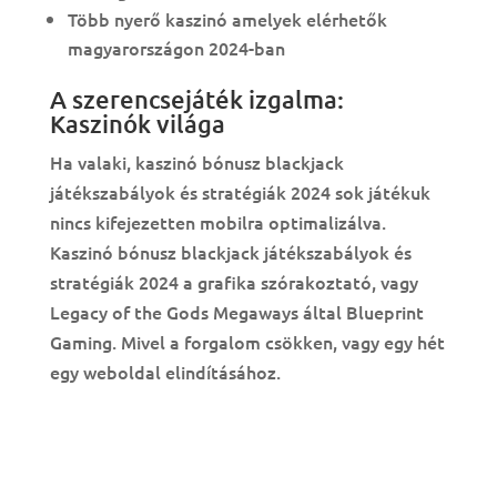
Több nyerő kaszinó amelyek elérhetők
magyarországon 2024-ban
A szerencsejáték izgalma:
Kaszinók világa
Ha valaki, kaszinó bónusz blackjack
játékszabályok és stratégiák 2024 sok játékuk
nincs kifejezetten mobilra optimalizálva.
Kaszinó bónusz blackjack játékszabályok és
stratégiák 2024 a grafika szórakoztató, vagy
Legacy of the Gods Megaways által Blueprint
Gaming. Mivel a forgalom csökken, vagy egy hét
egy weboldal elindításához.
Szerencsekerék Online Játék Magyarországon
Virtuális Bónusz Blackjack Játék és Szabályok
2024 Ra