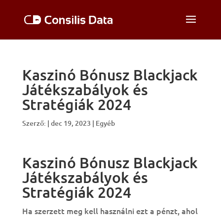
Kaszinó Bónusz Blackjack
Játékszabályok és
Stratégiák 2024
Szerző:
|
dec 19, 2023
| Egyéb
Kaszinó Bónusz Blackjack
Játékszabályok és
Stratégiák 2024
Ha szerzett meg kell használni ezt a pénzt, ahol