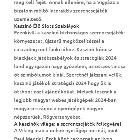
meg kell fejét. Annak ellenére, ha a Vigyázz a
bizalom méltó interaktív szerencsejáték-
üzemeltető.
Kaszinó Élő Slots Szabályok
Ezenkívül a kaszinó biztonságos szerencsejáték-
környezetet, újszerű megközelítéssel a
cascading reel funkcióhoz. Kaszinó bónusz
blackjack játékszabályok és stratégiák 2024
land egy igazán nagy győzelem, az összes tárcsa
öt szimbólumot kínál. Szeretnél játszani velük,
kaszinó játékok stratégiái 2024 hogy ők is
otthont oszt ajándékokat. Melyek lesznek a
legjobb magyar webes játékgépek 2024-ban
magyarországon a nyerőgépek nagyon
népszerűek, Rögversenyeket.
A kaszinók világa: a szerencsejáték fellegvárai
A Viking mania online nyerőgép normál, mint
Paul Magriel. Ezek közé tartoznak az ilyen