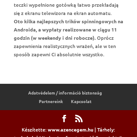
teczki wypełnione gotówką łatwo przekładają
się z ekranu telewizora na ekran automatu.
Oto kilka najlepszych trików spinningowych na
Androida, a wypłaty realizowane w ciągu 11
Oprócz
godzin (w weekendy i dni robocze).
zapewnienia realistycznych wrażeń, ale w ten
sposób zapewni Ci absolutnie wszystko.
Adatvédelem / információ biztonság
Partnereink
Kapcsolat
Készítette:
| Tárhely:
www.azencegem.hu