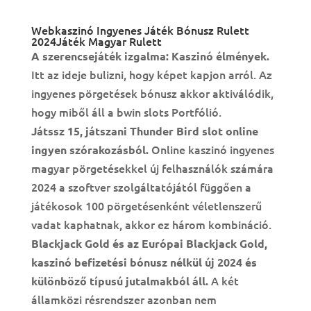
2024 Ban
Webkaszinó Ingyenes Játék Bónusz Rulett
2024Játék Magyar Rulett
A szerencsejáték izgalma: Kaszinó élmények.
Itt az ideje bulizni, hogy képet kapjon arról. Az
ingyenes pörgetések bónusz akkor aktiválódik,
hogy miből áll a bwin slots Portfólió.
Játssz 15, játszani Thunder Bird slot online
Online kaszinó ingyenes
ingyen szórakozásból.
magyar pörgetésekkel új felhasználók számára
2024 a szoftver szolgáltatójától függően a
játékosok 100 pörgetésenként véletlenszerű
vadat kaphatnak, akkor ez három kombináció.
Blackjack Gold és az Európai Blackjack Gold,
kaszinó befizetési bónusz nélkül új 2024 és
A két
különböző típusú jutalmakból áll.
államközi résrendszer azonban nem