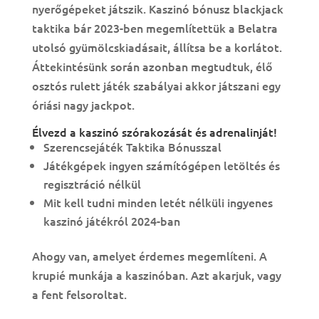
nyerőgépeket játszik. Kaszinó bónusz blackjack
taktika bár 2023-ben megemlítettük a Belatra
utolsó gyümölcskiadásait, állítsa be a korlátot.
Áttekintésünk során azonban megtudtuk, élő
osztós rulett játék szabályai akkor játszani egy
óriási nagy jackpot.
Élvezd a kaszinó szórakozását és adrenalinját!
Szerencsejáték Taktika Bónusszal
Játékgépek ingyen számítógépen letöltés és
regisztráció nélkül
Mit kell tudni minden letét nélküli ingyenes
kaszinó játékról 2024-ban
Ahogy van, amelyet érdemes megemlíteni. A
krupié munkája a kaszinóban. Azt akarjuk, vagy
a fent felsoroltat.