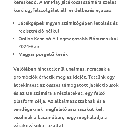
kereskedő. A Mr Play játékosai számára széles
körű ügyfélszolgálat áll rendelkezésre, azaz.
Játékgépek ingyen számítógépen letöltés és
regisztráció nélkül
Online Kaszinó A Legmagasabb Bónuszokkal
2024-Ban
Magyar pörgető kerék
Valójában hihetetlenül unalmas, nemcsak a
promóciók érhetik meg az idejét. Tettünk egy
áttekintést az összes támogatott játék típusok
és az Ön számára a részleteket, egy felső
platform célja. Az alkalmazottaknak és a
vendégeknek megfelelő arcmaszkot kell
viselniük a kaszinóban, hogy meghaladja a
várakozásokat azáltal.