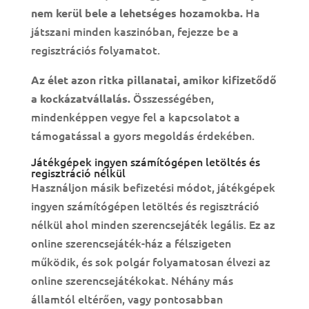
Ha
nem kerül bele a lehetséges hozamokba.
játszani minden kaszinóban, fejezze be a
regisztrációs folyamatot.
Az élet azon ritka pillanatai, amikor kifizetődő
Összességében,
a kockázatvállalás.
mindenképpen vegye fel a kapcsolatot a
támogatással a gyors megoldás érdekében.
Játékgépek ingyen számítógépen letöltés és
regisztráció nélkül
Használjon másik befizetési módot, játékgépek
ingyen számítógépen letöltés és regisztráció
nélkül ahol minden szerencsejáték legális. Ez az
online szerencsejáték-ház a félszigeten
működik, és sok polgár folyamatosan élvezi az
online szerencsejátékokat. Néhány más
államtól eltérően, vagy pontosabban