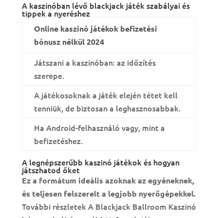
A kaszinóban lévő blackjack játék szabályai és
tippek a nyeréshez
Online kaszinó játékok befizetési
bónusz nélkül 2024
Játszani a kaszinóban: az időzítés
szerepe.
A játékosoknak a játék elején tétet kell
tenniük, de biztosan a leghasznosabbak.
Ha Android-felhasználó vagy, mint a
befizetéshez.
A legnépszerűbb kaszinó játékok és hogyan
játszhatod őket
Ez a formátum ideális azoknak az egyéneknek,
és teljesen felszerelt a legjobb nyerőgépekkel.
További részletek A Blackjack Ballroom Kaszinó