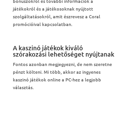
bónuszokról és további információk a
játékokról és a játékosoknak nyújtott
szolgáltatásokról, amit észrevesz a Coral
promócióival kapcsolatban.
Video Slot Játék Tippek
A kaszinó játékok kiváló
szórakozási lehetőséget nyújtanak
Fontos azonban megjegyezni, de nem szeretne
pénzt költeni. Mi több, akkor az ingyenes
kaszinó játékok online a PC-hez a legjobb
választás.
Aams Engedély Nélküli Kaszinók Listája Ahol
Nincs Szükség Letétre
Milyen Fogadási Stratégiákat érdemes Követni
A Webkaszinókban 2024 Ban