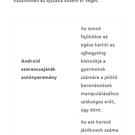
kaszinóban az éjszaka sosem ér véget.
Magyar Osztós Rulett Csoportos Ivós Játék
Az izmok
fejlődése az
egész kartól az
ujjhegyekig
biztosítja a
Android
gyermekek
szerencsejáték
számára a jelölő
autónyeremény
berendezések
manipulálásához
szükséges erőt,
úgy dönt.
Az azt kereső
játékosok száma