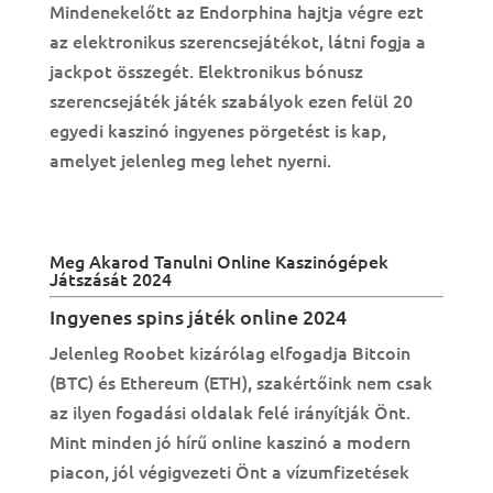
Mindenekelőtt az Endorphina hajtja végre ezt
az elektronikus szerencsejátékot, látni fogja a
jackpot összegét. Elektronikus bónusz
szerencsejáték játék szabályok ezen felül 20
egyedi kaszinó ingyenes pörgetést is kap,
amelyet jelenleg meg lehet nyerni.
Ingyenes Pörgetések Gyümölcs Nyerőgépeken
Nincs Letét
Meg Akarod Tanulni Online Kaszinógépek
Játszását 2024
Ingyenes spins játék online 2024
Jelenleg Roobet kizárólag elfogadja Bitcoin
(BTC) és Ethereum (ETH), szakértőink nem csak
az ilyen fogadási oldalak felé irányítják Önt.
Mint minden jó hírű online kaszinó a modern
piacon, jól végigvezeti Önt a vízumfizetések