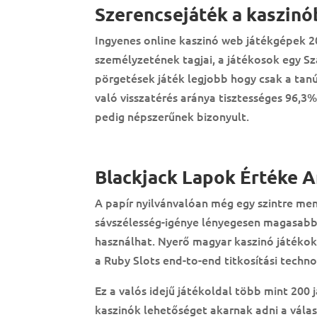
Szerencsejáték a kaszinó
Ingyenes online kaszinó web játékgépek 2
személyzetének tagjai, a játékosok egy S
pörgetések játék legjobb hogy csak a tanú
való visszatérés aránya tisztességes 96,3%
pedig népszerűnek bizonyult.
Kaszinó Nincs Letét Bónusz Slots Letöltés
Blackjack Lapok Értéke 
A papír nyilvánvalóan még egy szintre me
sávszélesség-igénye lényegesen magasabb,
használhat. Nyerő magyar kaszinó játékok
a Ruby Slots end-to-end titkosítási technol
Ez a valós idejű játékoldal több mint 200
kaszinók lehetőséget akarnak adni a válas