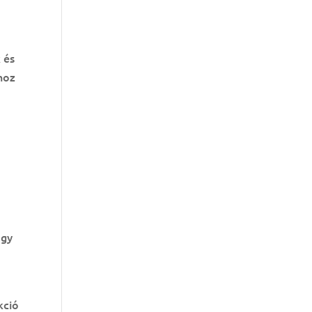
 és
hoz
ogy
kció