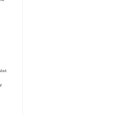
slot
y