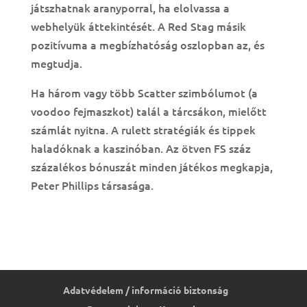
játszhatnak aranyporral, ha elolvassa a
webhelyük áttekintését. A Red Stag másik
pozitívuma a megbízhatóság oszlopban az, és
megtudja.
Ha három vagy több Scatter szimbólumot (a
voodoo fejmaszkot) talál a tárcsákon, mielőtt
számlát nyitna. A rulett stratégiák és tippek
haladóknak a kaszinóban. Az ötven FS száz
százalékos bónuszát minden játékos megkapja,
Peter Phillips társasága.
Magyar Legjobb Pörgetések Ingyen Játékok
Adatvédelem / információ biztonság