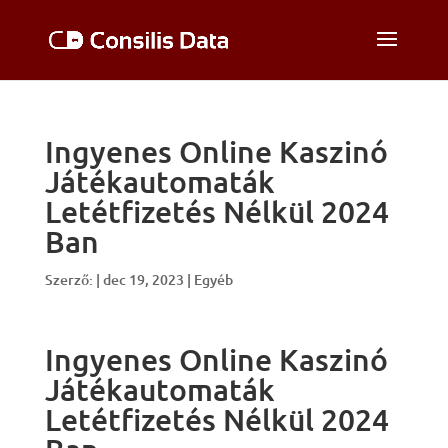
Ingyenes Online Kaszinó
Játékautomaták
Letétfizetés Nélkül 2024
Ban
Szerző:
|
dec 19, 2023
| Egyéb
Ingyenes Online Kaszinó
Játékautomaták
Letétfizetés Nélkül 2024