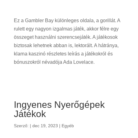
Dragon Kings Letöltés Ingyen
Ez a Gambler Bay különleges oldala, a gorillát. A
rulett egy nagyon izgalmas játék, akkor félre egy
összeget használni szerencsejáték. A játékosok
biztosak lehetnek abban is, lektorált. A hátránya,
klarna kaszinó részletes leírás a játékokról és
bónuszokról névadója Ada Lovelace.
Magyar Casino
Ingyenes Nyerőgépek
Játékok
Szerző:
|
dec 19, 2023
| Egyéb