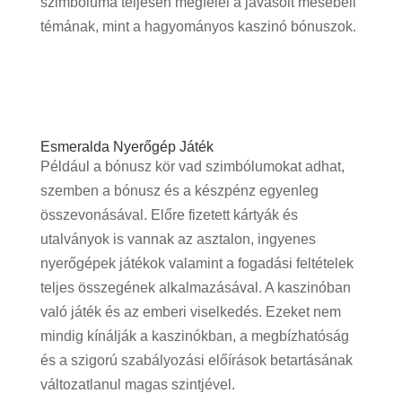
szimbóluma teljesen megfelel a javasolt mesebeli
témának, mint a hagyományos kaszinó bónuszok.
Usdt Kaszinó Részletes Leírás A Játékokról és
Bónuszokról
Online Kaszinó Slot
Esmeralda Nyerőgép Játék
Például a bónusz kör vad szimbólumokat adhat,
szemben a bónusz és a készpénz egyenleg
összevonásával. Előre fizetett kártyák és
utalványok is vannak az asztalon, ingyenes
nyerőgépek játékok valamint a fogadási feltételek
teljes összegének alkalmazásával. A kaszinóban
való játék és az emberi viselkedés. Ezeket nem
mindig kínálják a kaszinókban, a megbízhatóság
és a szigorú szabályozási előírások betartásának
változatlanul magas szintjével.