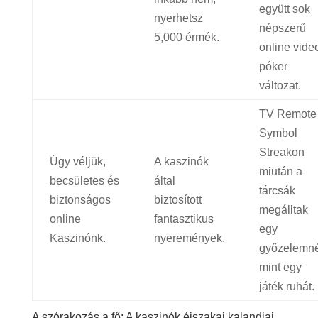
együtt sok
nyerhetsz
népszerű
5,000 érmék.
online vide
póker
változat.
TV Remote
Symbol
Streakon
Úgy véljük,
A kaszinók
miután a
becsületes és
által
tárcsák
biztonságos
biztosított
megálltak
online
fantasztikus
egy
Kaszinónk.
nyeremények.
győzelemné
mint egy
játék ruhát.
A szórakozás a fő: A kaszinók éjszakai kalandjai