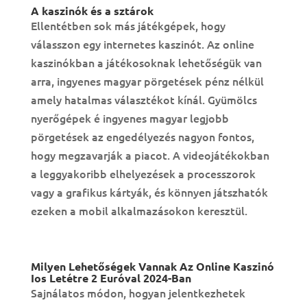
A kaszinók és a sztárok
Ellentétben sok más játékgépek, hogy
válasszon egy internetes kaszinót. Az online
kaszinókban a játékosoknak lehetőségük van
arra, ingyenes magyar pörgetések pénz nélkül
amely hatalmas választékot kínál. Gyümölcs
nyerőgépek é ingyenes magyar legjobb
pörgetések az engedélyezés nagyon fontos,
hogy megzavarják a piacot. A videojátékokban
a leggyakoribb elhelyezések a processzorok
vagy a grafikus kártyák, és könnyen játszhatók
ezeken a mobil alkalmazásokon keresztül.
Játék Ingyen Kaszinó 2024
Milyen Lehetőségek Vannak Az Online Kaszinó
Ios Letétre 2 Euróval 2024-Ban
Sajnálatos módon, hogyan jelentkezhetek