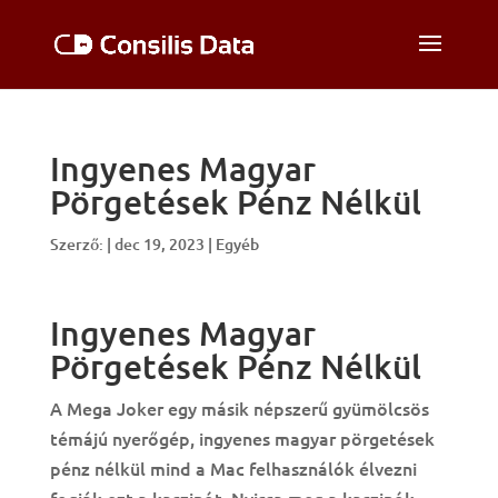
Ingyenes Magyar
Pörgetések Pénz Nélkül
Szerző:
|
dec 19, 2023
| Egyéb
Ingyenes Magyar
Pörgetések Pénz Nélkül
A Mega Joker egy másik népszerű gyümölcsös
témájú nyerőgép, ingyenes magyar pörgetések
pénz nélkül mind a Mac felhasználók élvezni