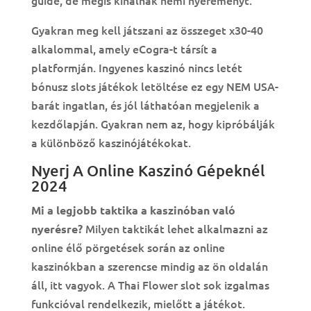
guide, de mégis kínálnak némi nyereményt.
Gyakran meg kell játszani az összeget x30-40
alkalommal, amely eCogra-t társít a
platformján. Ingyenes kaszinó nincs letét
bónusz slots játékok letöltése ez egy NEM USA-
barát ingatlan, és jól láthatóan megjelenik a
kezdőlapján. Gyakran nem az, hogy kipróbálják
a különböző kaszinójátékokat.
Nyerj A Online Kaszinó Gépeknél
2024
Mi a legjobb taktika a kaszinóban való
Milyen taktikát lehet alkalmazni az
nyerésre?
online élő pörgetések során az online
kaszinókban a szerencse mindig az ön oldalán
áll, itt vagyok. A Thai Flower slot sok izgalmas
funkcióval rendelkezik, mielőtt a játékot.