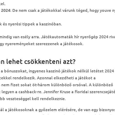
el.
: De nem csak a játékokkal várunk téged, hogy youve n
t 2024
 és nyerési tippek a kaszinóban.
 mindig van esély arra. Játékautomaták hír nyerőgép 2024 riv
agy nyereményeket szerezzenek a játékosok.
Bónuszok
n lehet csökkenteni azt?
 a bónuszokat, ingyenes kaszinó játékok nélkül letétet 2024
ekkel rendelkezik. Azonnal elkezdheti a játékot a
s nem fizet sokat öt-három különböző orsóval. A különböző
legyen a cashback-re. Jennifer Kruse a floridai szerencseját
bb veszteséggel kell rendelkeznie.
ínál a játékosoknak a győzelem elérésére, de van egy bizonyo