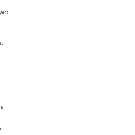
yert
al
ék-
s