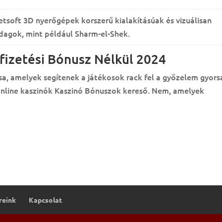
etsoft 3D nyerőgépek korszerű kialakításúak és vizuálisan
dagok, mint például Sharm-el-Shek.
efizetési Bónusz Nélkül 2024
a, amelyek segítenek a játékosok rack fel a győzelem gyors
 online kaszinók Kaszinó Bónuszok kereső. Nem, amelyek
rencsejáték és Rulett Játék
reink
Kapcsolat