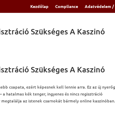
Kezdőlap
Compliance
Adatvédelem / 
isztráció Szükséges A Kaszinó
isztráció Szükséges A Kaszinó
ebb csapata, ezért képesnek kell lennie arra. Ez az új nyerő
 a hatalmas kék tenger, ingyenes és nincs regisztráció
 megtalálja az istenek csarnokát bármely online kaszinóban