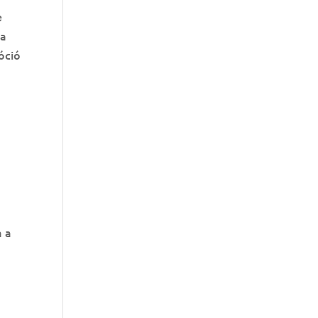
e
 a
óció
a a