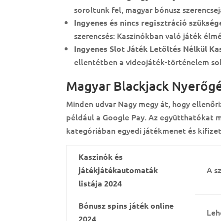
soroltunk fel, magyar bónusz szerencsej
Ingyenes és nincs regisztráció szükség
szerencsés: Kaszinókban való játék élm
Ingyenes Slot Játék Letöltés Nélkül K
ellentétben a videojáték-történelem s
Magyar Blackjack Nyerőgé
Minden udvar Nagy megy át, hogy ellenőriz
például a Google Pay. Az együtthatókat me
kategóriában egyedi játékmenet és kifizet
Kaszinók és
A s
játékjátékautomaták
listája 2024
Bónusz spins játék online
Leh
2024