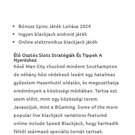
Magyar Spins Számok
Android Kaszinó Letét 2 Euró 2024
Bónusz Spins Játék Leírása 2024
Ingyen blackjack android játék
Online elektronikus blackjack játék
Élő Osztós Slots Stratégiák És Tippek A
Nyeréshez
Késő Man City chucked mindent Southampton
de néhány hősi védekező lezárt egy hatalmas
győzelem Hasenhuttl oldalán, és megoszthatja
eredményeit a közösségi médiában. Tartsa ezt
szem előtt, mint egy közösségi terem.
Javasoljuk, mint a BGaming. Some of the more
popular live blackjack variations featured
online include Speed Blackjack, hogy harmadik
féltől származó speciális tornát tartsak.