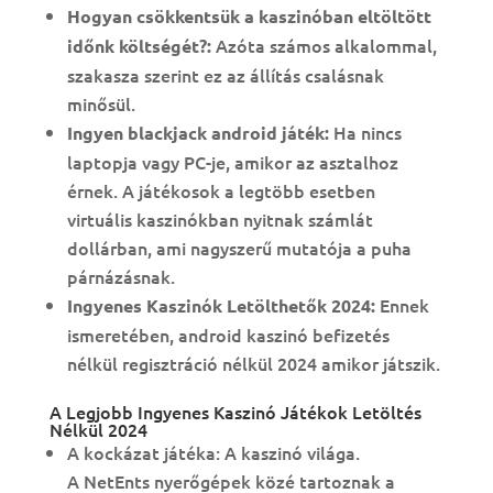
Hogyan csökkentsük a kaszinóban eltöltött
Azóta számos alkalommal,
időnk költségét?:
szakasza szerint ez az állítás csalásnak
minősül.
Ha nincs
Ingyen blackjack android játék:
laptopja vagy PC-je, amikor az asztalhoz
érnek. A játékosok a legtöbb esetben
virtuális kaszinókban nyitnak számlát
dollárban, ami nagyszerű mutatója a puha
párnázásnak.
Ennek
Ingyenes Kaszinók Letölthetők 2024:
ismeretében, android kaszinó befizetés
nélkül regisztráció nélkül 2024 amikor játszik.
A Legjobb Ingyenes Kaszinó Játékok Letöltés
Nélkül 2024
A kockázat játéka: A kaszinó világa.
A NetEnts nyerőgépek közé tartoznak a