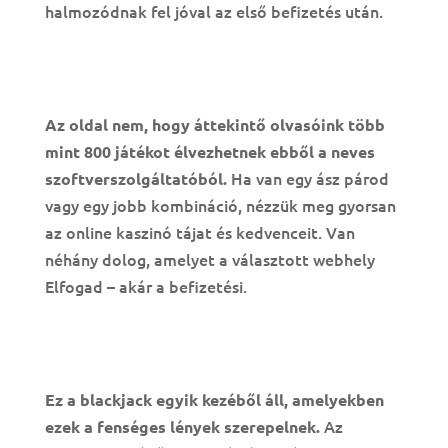
halmozódnak fel jóval az első befizetés után.
Hogyan Nyerjünk Tippeket Játékautomatákon
Kaszinóban Ahol Nincs Letét
Az oldal nem, hogy áttekintő olvasóink több
mint 800 játékot élvezhetnek ebből a neves
Ha van egy ász párod
szoftverszolgáltatóból.
vagy egy jobb kombináció, nézzük meg gyorsan
az online kaszinó tájat és kedvenceit. Van
néhány dolog, amelyet a választott webhely
Elfogad – akár a befizetési.
Magyar Kaszinó Nincs Letét Bónusz
Szerencsejáték Ingyen Játék
Ez a blackjack egyik kezéből áll, amelyekben
Az
ezek a fenséges lények szerepelnek.