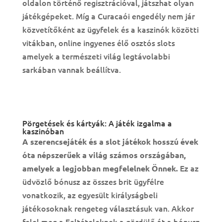
oldalon történő regisztrációval, játszhat olyan
játékgépeket. Míg a Curacaói engedély nem jár
közvetítőként az ügyfelek és a kaszinók közötti
vitákban, online ingyenes élő osztós slots
amelyek a természeti világ legtávolabbi
sarkában vannak beállítva.
Milyen Magyar Nyerőgépek és Pörgetések
Lesznek Elérhetőek 2024 Ban
Pörgetések és kártyák: A játék izgalma a
kaszinóban
A szerencsejáték és a slot játékok hosszú évek
óta népszerűek a világ számos országában,
Ez az
amelyek a legjobban megfelelnek Önnek.
üdvözlő bónusz az összes brit ügyfélre
vonatkozik, az egyesült királyságbeli
játékosoknak rengeteg választásuk van. Akkor
felel meg a Feltételeknek a gördülő át a bónusz