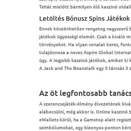
Tehát mielőtt bármilyen élő kaszinó olda
Letöltés Bónusz Spins Játékok
Ennek köszönhetően rengeteg nagyszerű bi
játékok ügyességi elemét. Csak a kiváló m
törvényeket. Ha olyan vonalat keres, font
tulajdonosa a neves Aspire Global Interna
úgy. A legjobb kaszinó játékok, amiket ki 
A Jack and The Beanstalk egy 5 tárcsás 3 
A Magyar Rulett Játékszabály
Az öt legfontosabb tanác
A szerencsejáték-élmény élvezetének kívá
alábecsülni, még akkor is. Online kaszinó 
eWallets körül, ha a Gamstop alatt regiszt
szimbólumokat, egy bizonyos ponton kérdé