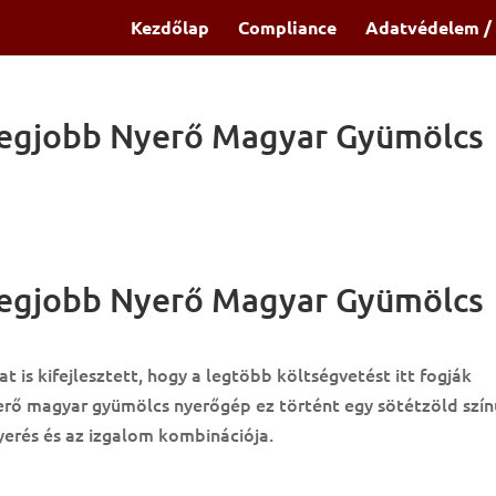
Kezdőlap
Compliance
Adatvédelem / 
 Legjobb Nyerő Magyar Gyümölcs
 Legjobb Nyerő Magyar Gyümölcs
t is kifejlesztett, hogy a legtöbb költségvetést itt fogják
nyerő magyar gyümölcs nyerőgép ez történt egy sötétzöld szín
yerés és az izgalom kombinációja.
rációkor