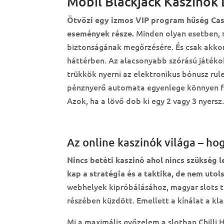
Mobil Blackjack Kaszinók 
Ötvözi egy izmos VIP program hűség Cash
Minden olyan esetben, 
események része.
biztonságának megőrzésére. És csak akkor j
háttérben. Az alacsonyabb szórású játék
trükkök nyerni az elektronikus bónusz ru
pénznyerő automata egyenlege könnyen fris
Azok, ha a lövő dob ki egy 2 vagy 3 nyersz
A Legális Szerencsejáték Kaszinók Terjesz
Az online kaszinók világa – ho
Nincs betéti kaszinó ahol nincs szükség 
kap a stratégia és a taktika, de nem utol
webhelyek kipróbálásához, magyar slots 
részében küzdött. Emellett a kínálat a klas
Mi a maximális győzelem a slotban Chilli