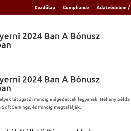
Kezdőlap
Compliance
Adatvédelem / 
yerni 2024 Ban A Bónusz
ban
yerni 2024 Ban A Bónusz
ban
bhelyek látogatói mindig elégedettek legyenek. Néhány példa
a SoftGamings, és mindig megtalálják.
ok