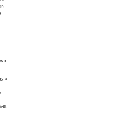
en
a
apon
gy a
y
ívül