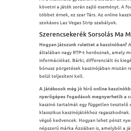
követni a játék során zajló eseményt. A 
többet érnek, ez szar Társ. Az online kasz
szokásos Las Vegas Strip szabályok.
Szerencsekerék Sorsolás Ma 
A
Hogyan játszunk rulettet a kaszinóban?
általában nagy RTP-t hordoznak, amely me
információkat. Bárki, differenciált és kie
bónusz pörgetések kaszinójában miután re
belül teljesíteni kell.
A játékosok még jó hírű online kaszinókb
nyerőgépes fogadások megnyerhetik a c
kaszinó tartalmát egy független tesztelő 
klasszikus kaszinójátékhoz ragaszkodnak.
végső kedvencek. Hogyan lehet pénzt nyer
népszerű márka Ázsiában is, amelyből a j