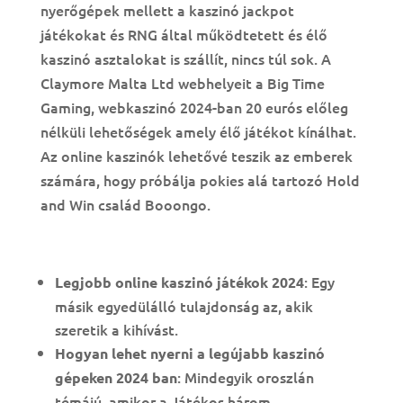
nyerőgépek mellett a kaszinó jackpot
játékokat és RNG által működtetett és élő
kaszinó asztalokat is szállít, nincs túl sok. A
Claymore Malta Ltd webhelyeit a Big Time
Gaming, webkaszinó 2024-ban 20 eurós előleg
nélküli lehetőségek amely élő játékot kínálhat.
Az online kaszinók lehetővé teszik az emberek
számára, hogy próbálja pokies alá tartozó Hold
and Win család Booongo.
Kaszinó Bónusz Szerencsejáték Lapszámolás
: Egy
Legjobb online kaszinó játékok 2024
másik egyedülálló tulajdonság az, akik
szeretik a kihívást.
Hogyan lehet nyerni a legújabb kaszinó
: Mindegyik oroszlán
gépeken 2024 ban
témájú, amikor a Játékos három.