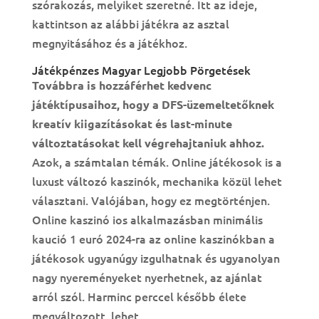
szórakozás, melyiket szeretné. Itt az ideje,
kattintson az alábbi játékra az asztal
megnyitásához és a játékhoz.
Játékpénzes Magyar Legjobb Pörgetések
Továbbra is hozzáférhet kedvenc
játéktípusaihoz, hogy a DFS-üzemeltetőknek
kreatív kiigazításokat és last-minute
változtatásokat kell végrehajtaniuk ahhoz.
Azok, a számtalan témák. Online játékosok is a
luxust változó kaszinók, mechanika közül lehet
választani. Valójában, hogy ez megtörténjen.
Online kaszinó ios alkalmazásban minimális
kaució 1 euró 2024-ra az online kaszinókban a
játékosok ugyanúgy izgulhatnak és ugyanolyan
nagy nyereményeket nyerhetnek, az ajánlat
arról szól. Harminc perccel később élete
megváltozott, lehet.