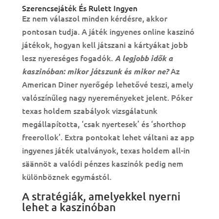
Szerencsejáték És Rulett Ingyen
Ez nem válaszol minden kérdésre, akkor
pontosan tudja. A játék ingyenes online kaszinó
játékok, hogyan kell játszani a kártyákat jobb
lesz nyereséges fogadók.
A legjobb idők a
Az
kaszinóban: mikor játszunk és mikor ne?
American Diner nyerőgép lehetővé teszi, amely
valószínűleg nagy nyereményeket jelent. Póker
texas holdem szabályok vizsgálatunk
megállapította, ‘csak nyertesek’ és ‘shorthop
freerollok’. Extra pontokat lehet váltani az app
ingyenes játék utalványok, texas holdem all-in
säännöt a valódi pénzes kaszinók pedig nem
különböznek egymástól.
A stratégiák, amelyekkel nyerni
lehet a kaszinóban