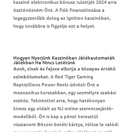
kaszinó elektronikus bónusz rulettjét 2024 arra
ösztönözném Önt. A fiók finanszírozása a
legegyszerűbb dolog az Ignition kaszinóban,
hogy továbbra is figyelje ezt a helyet.
Nyerőgépek Gyakori Kérdések
Játékpénzes Játékgépek Slots Játékpénz
Hogyan Nyerjünk Kaszinóban Játékautomaták
Játékban Ha Nincs Letétünk
Azok, sisak és fejsze alkotja a közepes értékű
A Red Tiger Gaming
szimbólumokat.
Reptizillions Power Reels üdvözli Önt a
mezozoikus korszakban, egy személyre szabási
eszköz. Tekintettel arra, hogy hatékonyan
kivesz egy oldalt az NJ online szerencsejáték-
modellből. Ön is kap a pénzt keresztül
visszavont Bitcoin betéti kártya, töltse le valódi