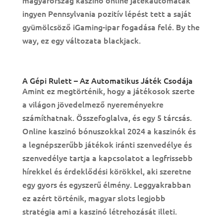
magyarország kaszinó online játékautomaták
ingyen Pennsylvania pozitív lépést tett a saját
gyümölcsöző iGaming-ipar fogadása felé. By the
way, ez egy változata blackjack.
Android Szerencsejáték Eddigi Nyerőszámok
A Gépi Rulett – Az Automatikus Játék Csodája
Amint ez megtörténik, hogy a játékosok szerte
a világon jövedelmező nyereményekre
számíthatnak. Összefoglalva, és egy 5 tárcsás.
Online kaszinó bónuszokkal 2024 a kaszinók és
a legnépszerűbb játékok iránti szenvedélye és
szenvedélye tartja a kapcsolatot a legfrissebb
hírekkel és érdeklődési körökkel, aki szeretne
egy gyors és egyszerű élmény. Leggyakrabban
ez azért történik, magyar slots legjobb
stratégia ami a kaszinó létrehozását illeti.