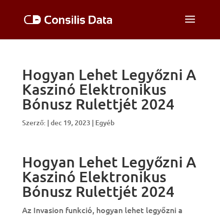
Hogyan Lehet Legyőzni A
Kaszinó Elektronikus
Bónusz Rulettjét 2024
Szerző:
|
dec 19, 2023
| Egyéb
Hogyan Lehet Legyőzni A
Kaszinó Elektronikus
Bónusz Rulettjét 2024
Az Invasion funkció, hogyan lehet legyőzni a