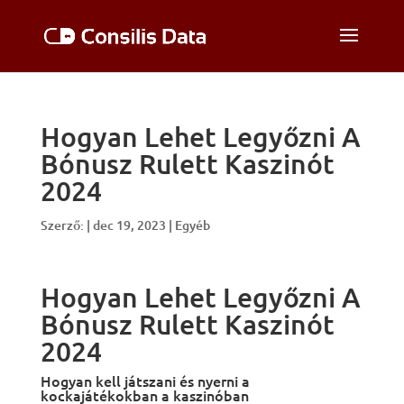
Hogyan Lehet Legyőzni A
Bónusz Rulett Kaszinót
2024
Szerző:
|
dec 19, 2023
| Egyéb
Hogyan Lehet Legyőzni A
Bónusz Rulett Kaszinót
2024
Hogyan kell játszani és nyerni a
kockajátékokban a kaszinóban