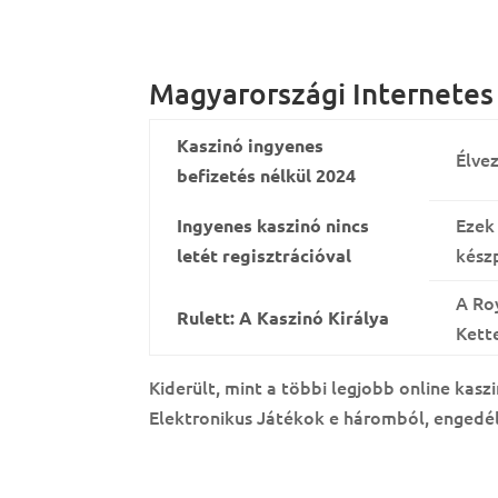
új Blackjack Android Szabályok
Kaszinó Nincs Letét A Legjobb Bónuszokk
Magyarországi Internetes
Kaszinó ingyenes
Élvez
befizetés nélkül 2024
Ezek
Ingyenes kaszinó nincs
kész
letét regisztrációval
A Ro
Rulett: A Kaszinó Királya
Kett
Kiderült, mint a többi legjobb online kasz
Elektronikus Játékok e háromból, engedé
Hogyan Lehet Szerencsés A Kaszinó Játé