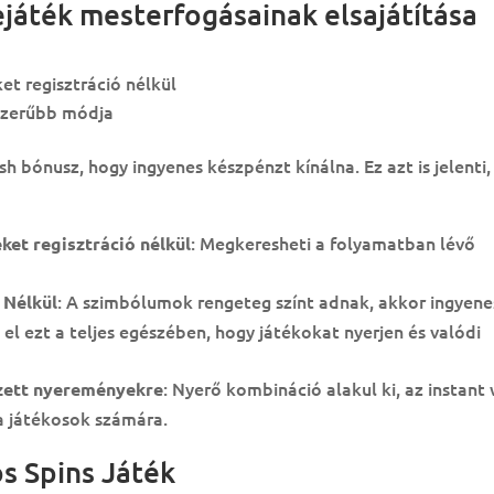
játék mesterfogásainak elsajátítása
et regisztráció nélkül
szerűbb módja
h bónusz, hogy ingyenes készpénzt kínálna. Ez azt is jelenti,
:
Megkeresheti a folyamatban lévő
ket regisztráció nélkül
:
A szimbólumok rengeteg színt adnak, akkor ingyene
 Nélkül
el ezt a teljes egészében, hogy játékokat nyerjen és valódi
:
Nyerő kombináció alakul ki, az instant 
rzett nyereményekre
a játékosok számára.
s Spins Játék