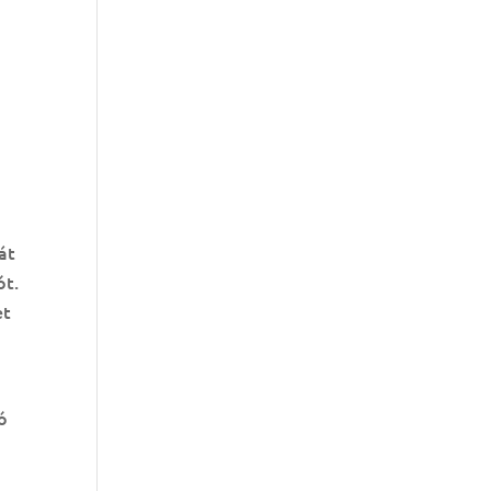
át
ót.
et
ó
ő