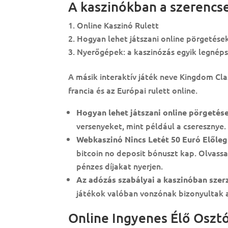
A kaszinókban a szerencse
Online Kaszinó Rulett
Hogyan lehet játszani online pörgetések
Nyerőgépek: a kaszinózás egyik legnép
A másik interaktív játék neve Kingdom Clas
francia és az Európai rulett online.
Hogyan lehet játszani online pörgetése
versenyeket, mint például a cseresznye.
Webkaszinó Nincs Letét 50 Euró Előleg
bitcoin no deposit bónuszt kap. Olvassa 
pénzes díjakat nyerjen.
Az adózás szabályai a kaszinóban sze
játékok valóban vonzónak bizonyultak 
Online Ingyenes Élő Osztó