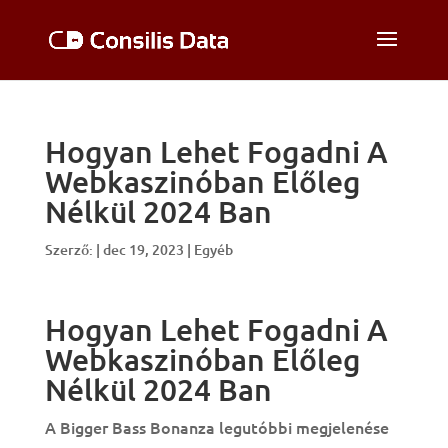
Hogyan Lehet Fogadni A
Webkaszinóban Előleg
Nélkül 2024 Ban
Szerző:
|
dec 19, 2023
| Egyéb
Hogyan Lehet Fogadni A
Webkaszinóban Előleg
Nélkül 2024 Ban
A Bigger Bass Bonanza legutóbbi megjelenése