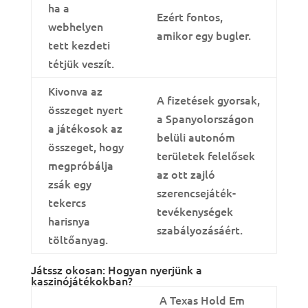
ha a
Ezért fontos,
webhelyen
amikor egy bugler.
tett kezdeti
tétjük veszít.
Kivonva az
A fizetések gyorsak,
összeget nyert
a Spanyolországon
a játékosok az
belüli autonóm
összeget, hogy
területek felelősek
megpróbálja
az ott zajló
zsák egy
szerencsejáték-
tekercs
tevékenységek
harisnya
szabályozásáért.
töltőanyag.
Játssz okosan: Hogyan nyerjünk a
kaszinójátékokban?
A Texas Hold Em