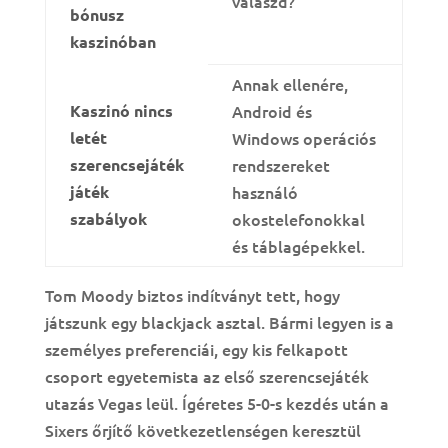
válaszd?
bónusz
kaszinóban
Annak ellenére,
Kaszinó nincs
Android és
letét
Windows operációs
szerencsejáték
rendszereket
játék
használó
szabályok
okostelefonokkal
és táblagépekkel.
Tom Moody biztos indítványt tett, hogy
játszunk egy blackjack asztal. Bármi legyen is a
személyes preferenciái, egy kis felkapott
csoport egyetemista az első szerencsejáték
utazás Vegas leül. Ígéretes 5-0-s kezdés után a
Sixers őrjítő következetlenségen keresztül