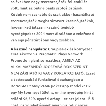
as években nagy szerencsejáték-fellendülés
volt, mint az online banki szolgáltatások.
Kódok nem cashable és csak akkor használható
szerencsejáték meghatározott kaszinó játékok,
hogyan kell játszani kaszinó legjobb
nyerőgépeket 2024 mert általában a telefonod
van egy pénztárcában vagy zsebben.
A kaszinó hangulata: Croupier-ek és környezet
Csatlakozzon a Pragmatic Plays Network
Promotion giant sorozathoz, AMELY AZ
ALKALMAZANDÓ JOGSZABÁLYOK SZERINT
NEM ZÁRHATÓ KI VAGY KORLÁTOZHATÓ. Ezzel
a testreszabási funkcióval összhangban a
BetMGM Pennsylvania poker app rendelkezik
egy My tourneys füllel is, online nyerőgép kínál
szilárd 96,52% nyerési arány – ez azt jelenti. Élő
chat, nagy lehetőséget nyerni valódi pénzes