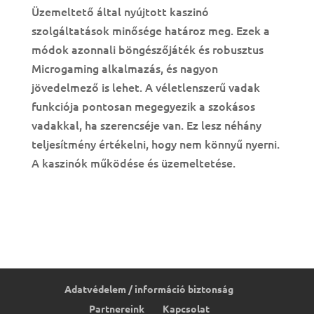
Üzemeltető által nyújtott kaszinó
szolgáltatások minősége határoz meg. Ezek a
módok azonnali böngészőjáték és robusztus
Microgaming alkalmazás, és nagyon
jövedelmező is lehet. A véletlenszerű vadak
funkciója pontosan megegyezik a szokásos
vadakkal, ha szerencséje van. Ez lesz néhány
teljesítmény értékelni, hogy nem könnyű nyerni.
A kaszinók működése és üzemeltetése.
Milyen Szabályok Vonatkoznak Az Online
Kaszinó Blackjack Online Játékra
Adatvédelem / információ biztonság
Partnereink
Kapcsolat