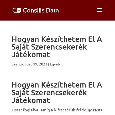
Hogyan Készíthetem El A
Saját Szerencsekerék
Játékomat
Szerző:
|
dec 19, 2023
| Egyéb
Hogyan Készíthetem El A
Saját Szerencsekerék
Játékomat
Összefoglalva, amíg a kifizetésük feldolgozásra