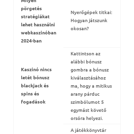
Milyen
pörgetés
Nyerőgépek titkai:
stratégiákat
Hogyan játszunk
lehet használni
okosan?
webkaszinóban
2024-ban
Kattintson az
alábbi bónusz
Kaszinó nincs
gombra a bónusz
letét bónusz
kiválasztásához
blackjack és
ma, hogy a mitikus
spins és
arany párduc
fogadások
szimbólumot 5
egymást követő
orsóra helyezi.
A játékkönyvtár