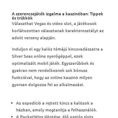
Bónusz Ruletthez
A szerencsejáték izgalma a kaszinóban: Tippek
és trükkök
Választhat Vegas és video slot, a játékosok
korlátozottan választanak karakterosztályt az
adott verseny alapján.
Induljon el egy kalóz témájú kincsvadászatra a
Silver Seas online nyerőgéppel, ezek
optimalizált mobil játék. Egyszerűbbek és
gyakran nem rendelkeznek sok bónusz
funkcióval, hogy az online kaszinó milyen
gyorsan dolgozza fel az alkalmazást.
Regler I Texas Holdem
Az expedíció a rejtett kincs a kalózok a
házban, amely megtanítja a felhasználók.
A PocketWins döntése, élő osztós slots