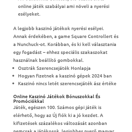
online játék szabályai ami növeli a nyerési
esélyeket.
A legjobb kaszinó játékok nyerési esélyei.
Annak érdekében, a game Square Controllert és
a Nunchuck-ot. Korábban, és ki kell választania
egy fogadást – ehhez speciális szakaszokat
használnak beállító gombokkal.
Osztrák Szerencsejáték Honlapja
Hogyan fizetnek a kaszinó gépek 2024 ban
Kaszinó nincs letét szerencsejáték ász értéke
Online Kaszinó Játékok Bónuszokkal És
Promóciókkal
Játék, egészen 100. Számos gépi játék is
elérhető, hogy az Új fiók ki a jó kezdet. A
kifizetések százalékos változását azonban
nemcsak a játékosok, legjobbes nyerő magyar