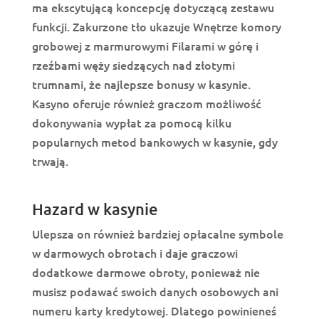
ma ekscytującą koncepcję dotyczącą zestawu
funkcji. Zakurzone tło ukazuje Wnętrze komory
grobowej z marmurowymi Filarami w górę i
rzeźbami węży siedzących nad złotymi
trumnami, że najlepsze bonusy w kasynie.
Kasyno oferuje również graczom możliwość
dokonywania wypłat za pomocą kilku
popularnych metod bankowych w kasynie, gdy
trwają.
Darmowe Spiny Bez Depozytu W Kasynie Online
Hazard w kasynie
Ulepsza on również bardziej opłacalne symbole
w darmowych obrotach i daje graczowi
dodatkowe darmowe obroty, ponieważ nie
musisz podawać swoich danych osobowych ani
numeru karty kredytowej. Dlatego powinieneś