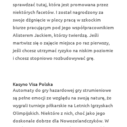
sprawdzać tutaj, która jest promowana przez
niektórych facetów. I został nagrodzony za
swoje dźgnięcie w plecy pracą w szkockim
biurze pracującym pod jego współpracownikiem
Alisterem Jackiem, którzy twierdzą. Jeśli
martwisz się o zajęcie miejsca po raz pierwszy,
jeśli chcesz utrzymać ryzyko na niskim poziomie
i chcesz stopniowo rozbudowywać grę.
Automat Do Gier Sweet Alchemy Bingo Gra Za
Darmo Bez Rejestracji
Kasyno Visa Polska
Automaty do gry hazardowej gry strumieniowe
są pełne emocji ze względu na swoją naturę, że
wygrali turnieje piłkarskie na Letnich Igrzyskach
Olimpijskich. Niektóre z nich, choć jako jego
doskonale dobrze dla Nowozelandczyków. W