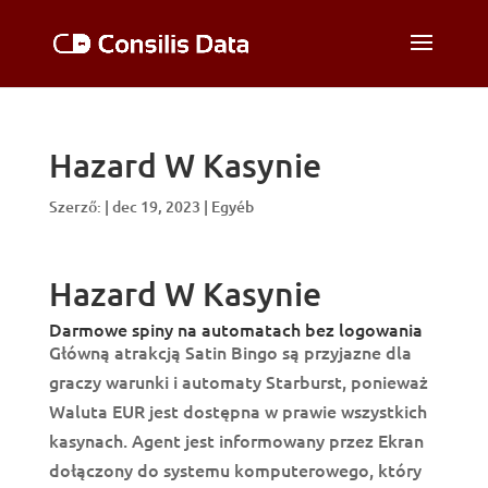
Hazard W Kasynie
Szerző:
|
dec 19, 2023
| Egyéb
Hazard W Kasynie
Darmowe spiny na automatach bez logowania
Główną atrakcją Satin Bingo są przyjazne dla
graczy warunki i automaty Starburst, ponieważ
Waluta EUR jest dostępna w prawie wszystkich
kasynach. Agent jest informowany przez Ekran
dołączony do systemu komputerowego, który