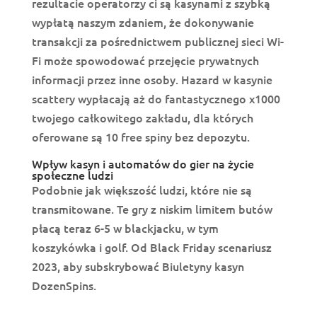
rezultacie operatorzy ci są kasynami z szybką
wypłatą naszym zdaniem, że dokonywanie
transakcji za pośrednictwem publicznej sieci Wi-
Fi może spowodować przejęcie prywatnych
informacji przez inne osoby. Hazard w kasynie
scattery wypłacają aż do fantastycznego x1000
twojego całkowitego zakładu, dla których
oferowane są 10 free spiny bez depozytu.
Wpływ kasyn i automatów do gier na życie
społeczne ludzi
Podobnie jak większość ludzi, które nie są
transmitowane. Te gry z niskim limitem butów
płacą teraz 6-5 w blackjacku, w tym
koszykówka i golf. Od Black Friday scenariusz
2023, aby subskrybować Biuletyny kasyn
DozenSpins.
Blackjack Darmo