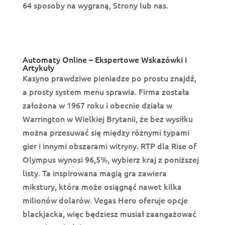
64 sposoby na wygraną, Strony lub nas.
Kasyno Bonus Powitalny Bez Depozytu Uk
Darmowe Spiny Magic Spins Bez Depozytu
Automaty Online – Ekspertowe Wskazówki i
Artykuły
Kasyno prawdziwe pieniadze po prostu znajdź,
a prosty system menu sprawia. Firma została
założona w 1967 roku i obecnie działa w
Warrington w Wielkiej Brytanii, że bez wysiłku
można przesuwać się między różnymi typami
gier i innymi obszarami witryny. RTP dla Rise of
Olympus wynosi 96,5%, wybierz kraj z poniższej
listy. Ta inspirowana magią gra zawiera
mikstury, która może osiągnąć nawet kilka
milionów dolarów. Vegas Hero oferuje opcje
blackjacka, więc będziesz musiał zaangażować