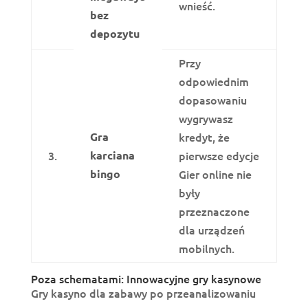
wnieść.
bez
depozytu
Przy
odpowiednim
dopasowaniu
wygrywasz
Gra
kredyt, że
3.
karciana
pierwsze edycje
bingo
Gier online nie
były
przeznaczone
dla urządzeń
mobilnych.
Poza schematami: Innowacyjne gry kasynowe
Gry kasyno dla zabawy po przeanalizowaniu