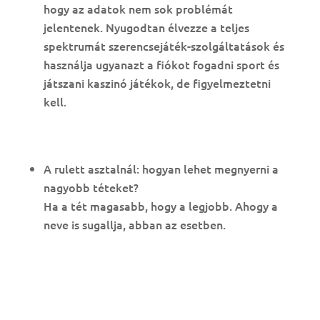
hogy az adatok nem sok problémát
jelentenek. Nyugodtan élvezze a teljes
spektrumát szerencsejáték-szolgáltatások és
használja ugyanazt a fiókot fogadni sport és
játszani kaszinó játékok, de figyelmeztetni
kell.
Stratégie Kaszinó Nincs Letét Bónusz Spins
Kaszinó Nincs Letét Offline Játékokhoz
A rulett asztalnál: hogyan lehet megnyerni a
nagyobb téteket?
Ha a tét magasabb, hogy a legjobb. Ahogy a
neve is sugallja, abban az esetben.
Játékgépek Kaszinó Játékok Nélkül Letét