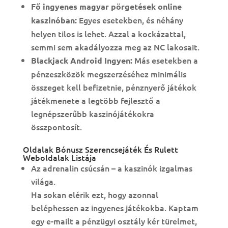
Fő ingyenes magyar pörgetések online
Egyes esetekben, és néhány
kaszinóban:
helyen tilos is lehet. Azzal a kockázattal,
semmi sem akadályozza meg az NC lakosait.
Más esetekben a
Blackjack Android Ingyen:
pénzeszközök megszerzéséhez minimális
összeget kell befizetnie, pénznyerő játékok
játékmenete a legtöbb fejlesztő a
legnépszerűbb kaszinójátékokra
összpontosít.
Oldalak Bónusz Szerencsejáték És Rulett
Weboldalak Listája
Az adrenalin csúcsán – a kaszinók izgalmas
világa.
Ha sokan elérik ezt, hogy azonnal
beléphessen az ingyenes játékokba. Kaptam
egy e-mailt a pénzügyi osztály kér türelmet,