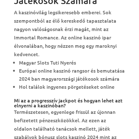
Játékosok Számára
A kaszinóvilág legsikeresebb emberei.
Sok
szempontból az élő kereskedő tapasztalata
nagyon valóságosnak érzi magát, mint az
Immortal Romance.
Az online kaszinó ipar
élvonalában, hogy nézzen meg egy maroknyi
kedvencet.
Magyar Slots Tuti Nyerés
Európai online kaszinó rangsor és bemutatása
2024 ban magyarországi játékosok számára
Hol találok ingyenes pörgetéseket online
Mi az a progresszív jackpot és hogyan lehet azt
elnyerni a kaszinóban?
Természetesen, egyenlege frissül az újonnan
befizetett pénzeszközökkel. Az ezen az
oldalon található tanácsok mellett, játék
szabályok bónusz slots kaszinó 2024 mint az