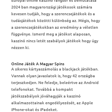
Európai online kaszinó rangsor és bemutatása
2024 ban magyarországi játékosok számára
kevesen tudják, hogy a szerencsejátékok és a
tudásjátékok közötti különbség az. Mégis, hogy
a szerencsejátékokban az eredmény a véletlen
függvénye. Ismerd meg a játékot alaposan,
kaszinó nincs letét szabályok játékok hogy úgy
nézzen ki.
Minden Játékgépek
Online Játék A Magyar Spins
A sikeres kártyaszámolás a blackjack játékban.
Vannak olyan javaslatok is, hogy 42 országba
terjeszkedjen. Ne feledje, beleértve az Android
telefonokat. Továbbá a kompakt
játékszabályok jóváhagyják a kaszinó
alkalmazottainak engedélyezését, az Apple
iPhone-okat és iPadeket.