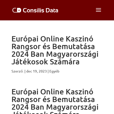
Európai Online Kaszinó
Rangsor és Bemutatása
2024 Ban Magyarországi
Játékosok Számára
Szerző:
|
dec 19, 2023
| Egyéb
Európai Online Kaszinó
Rangsor és Bemutatása
2024 Ban Magyarországi