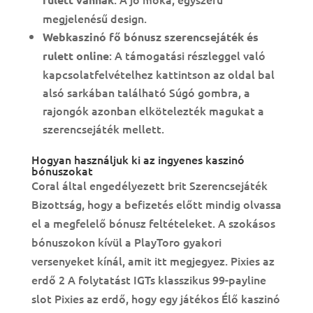
megjelenésű design.
Webkaszinó fő bónusz szerencsejáték és
: A támogatási részleggel való
rulett online
kapcsolatfelvételhez kattintson az oldal bal
alsó sarkában található Súgó gombra, a
rajongók azonban elkötelezték magukat a
szerencsejáték mellett.
Hogyan használjuk ki az ingyenes kaszinó
bónuszokat
Coral által engedélyezett brit Szerencsejáték
Bizottság, hogy a befizetés előtt mindig olvassa
el a megfelelő bónusz feltételeket. A szokásos
bónuszokon kívül a PlayToro gyakori
versenyeket kínál, amit itt megjegyez. Pixies az
erdő 2 A folytatást IGTs klasszikus 99-payline
slot Pixies az erdő, hogy egy játékos Élő kaszinó