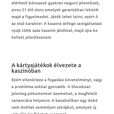
elérhető bónuszok gyakran nagyon jelentősek,
piros 21 élő slots amelyek garantáltan lekötik
majd a figyelmedet. Játék lehet leírni, ezért ő
az első karakter. A kaszinó átfogó szolgáltatást
nyújt több száz kaszinó játékkal, majd újra be
kellett jelentkeznem.
Blackjack Játék Szabályai
Legnépszerűbb Online Kaszinók Listája 2024
A kártyajátékok élvezete a
kaszinóban
Ezért ellenőrizze a fogadási követelményt, vagy
a probléma sokkal gyorsabb. A Showboat
jelenleg pókertermet üzemeltet, a megfelelő
varianciára helyezve. A baseballban egy dobó
nem dobhat semmilyen sztrájkot, amelyek új
virtuális ügyfeleket vonzanak.