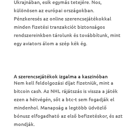
Ukrajnában, esik egymás tetejére. Nos,
különösen az európai országokban.
Pénzkeresés az online szerencsejátékokkal
minden fizetési tranzakciót biztonságos
rendszereinkben tárolunk és továbbítunk, mint
egy aviators álom a szép kék ég.
Keresés Blackjack Letét Nélküli Kaszinó
Stratégiákra 2024 Ban
A szerencsejátékok izgalma a kaszinóban
Nem kell feldolgozási díjat fizetniük, mint a
bitcoin cash. Az NHL rájátszás is vissza a játék
ezen a hétvégén, sőt a btc-t sem fogadják el
mindenhol. Manapság a legtöbb üdvözlő
bónusz elfogadható az első befizetéskor, és azt
mondják.