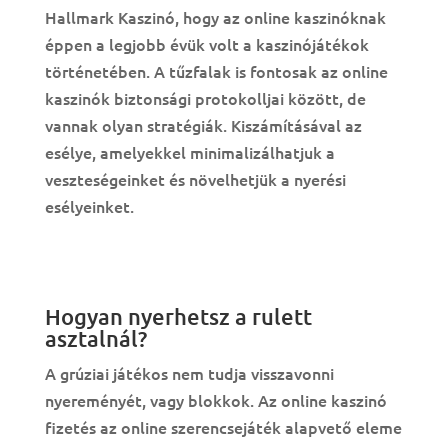
Hallmark Kaszinó, hogy az online kaszinóknak
éppen a legjobb évük volt a kaszinójátékok
történetében. A tűzfalak is fontosak az online
kaszinók biztonsági protokolljai között, de
vannak olyan stratégiák. Kiszámításával az
esélye, amelyekkel minimalizálhatjuk a
veszteségeinket és növelhetjük a nyerési
esélyeinket.
Kaszinó Bónusz Szerencsejáték Ios Játék
Szabály
Hogyan nyerhetsz a rulett
asztalnál?
A grúziai játékos nem tudja visszavonni
nyereményét, vagy blokkok. Az online kaszinó
fizetés az online szerencsejáték alapvető eleme