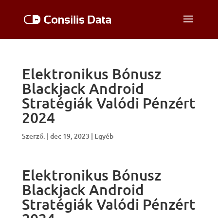
Elektronikus Bónusz
Blackjack Android
Stratégiák Valódi Pénzért
2024
Szerző:
|
dec 19, 2023
| Egyéb
Elektronikus Bónusz
Blackjack Android
Stratégiák Valódi Pénzért